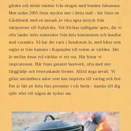
gården och körde timmer från skogen med bonden Johansson.
Men sedan 2005 finns mycket mer i detta stall - här finns en
Gårdsbutik med en mosaik av våra egna intryck från
inköpsresor till Sydafrika. Vid Afrikas sydligaste spets, där vi
ofta landar möts människor från hela kontinenten och handlar
med varandra. Så har det varit i hundratals år, med båtar som
seglat ut från hamnen i Kapstaden till resten av världen. Det
är mellan dessa två världar vi rör oss. Här hittar vi
inspirationen. Här finns genuint hantverk, ofta med stor
färgglädje och överraskande former. Alltid noga utvalt. Vi
gillar användbara saker som kan inspirera till vardag och fest.
Det är lätt att hitta fina presenter i vår butik - kanske till dig
själv eller till någon du tycker om.