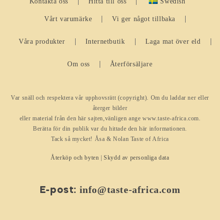
Kontakta oss
Hitta till oss
Swedish
Vårt varumärke
Vi ger något tillbaka
Våra produkter
Internetbutik
Laga mat över eld
Om oss
Återförsäljare
Var snäll och respektera vår upphovsrätt (copyright). Om du laddar ner eller
återger bilder
eller material från den här sajten,vänligen ange www.taste-africa.com.
Berätta för din publik var du hittade den här informationen.
Tack så mycket! Åsa & Nolan Taste of Africa
Återköp och byten
|
Skydd av personliga data
info@taste-africa.com
E-post: