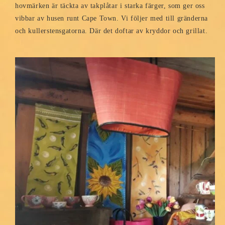
hovmärken är täckta av takplåtar i starka färger, som ger oss
vibbar av husen runt Cape Town. Vi följer med till gränderna
och kullerstensgatorna. Där det doftar av kryddor och grillat.