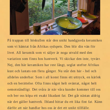
På trappan till höskullen står den unikt handgjorda keramiken
som vi hämtat från Afrikas sydspets. Den blir din vän för
livet. All keramik som vi säljer är noga utvald med den
variation som finns hos hantverk. Vi skickar den inte, tyvärr.
Nej, den här keramiken har rest långt, seglat utefter Afrikas
kust och lastats om flera gånger. Nu står den här - hel och
alldeles underbar. Som i all konst finns ett uttryck, en kärlek
och en berättelse. Ofta finns något helt oväntat, något helt
oemotståndligt. Det svåra är när våra kunder kommer till oss
och ber oss köpa ett exakt likadant fat. Det går nästan aldrig
när det gäller hantverk. Ibland hittar du ett lika fint fat. Känn
därför att när handlar hos oss är det ett unikt tillfälle.