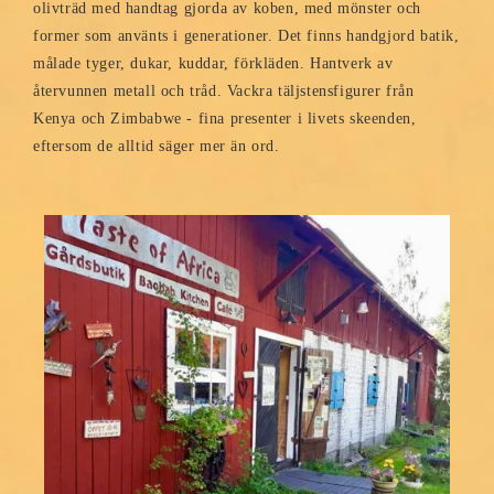
olivträd med handtag gjorda av koben, med mönster och
former som använts i generationer. Det finns handgjord batik,
målade tyger, dukar, kuddar, förkläden. Hantverk av
återvunnen metall och tråd. Vackra täljstensfigurer från
Kenya och Zimbabwe - fina presenter i livets skeenden,
eftersom de alltid säger mer än ord.