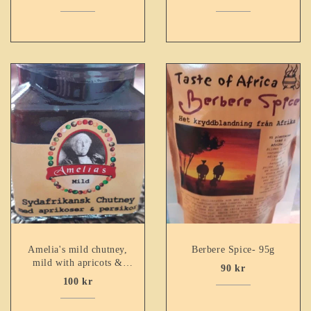
Amelia's mild chutney,
Berbere Spice- 95g
mild with apricots &
90
kr
peaches – 260ml
100
kr