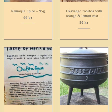
Namaqua Spice – 95g
Okavango rooibos with
orange & lemon zest &
90
kr
ginger
90
kr