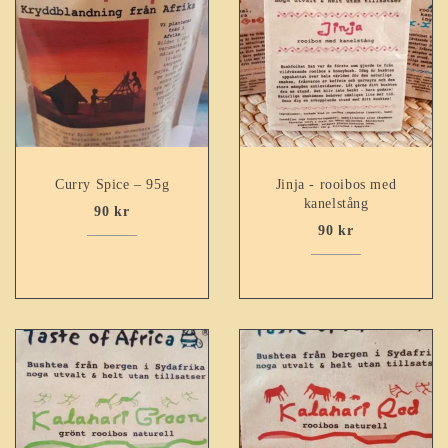
Curry Spice – 95g
Jinja - rooibos med
kanelstång
90
kr
90
kr