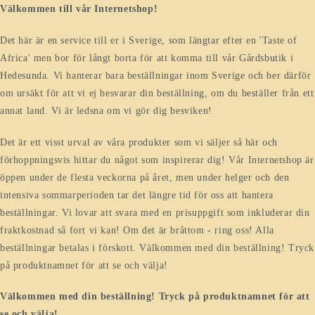
Välkommen till vår Internetshop!
Det här är en service till er i Sverige, som längtar efter en 'Taste of
Africa' men bor för långt borta för att komma till vår Gårdsbutik i
Hedesunda. Vi hanterar bara beställningar inom Sverige och ber därför
om ursäkt för att vi ej besvarar din beställning, om du beställer från ett
annat land. Vi är ledsna om vi gör dig besviken!
Det är ett visst urval av våra produkter som vi säljer så här och
förhoppningsvis hittar du något som inspirerar dig! Vår Internetshop är
öppen under de flesta veckorna på året, men under helger och den
intensiva sommarperioden tar det längre tid för oss att hantera
beställningar. Vi lovar att svara med en prisuppgift som inkluderar din
fraktkostnad så fort vi kan! Om det är bråttom - ring oss! Alla
beställningar betalas i förskott. Välkommen med din beställning! Tryck
på produktnamnet för att se och välja!
Välkommen med din beställning! Tryck på produktnamnet för att
se och välja!