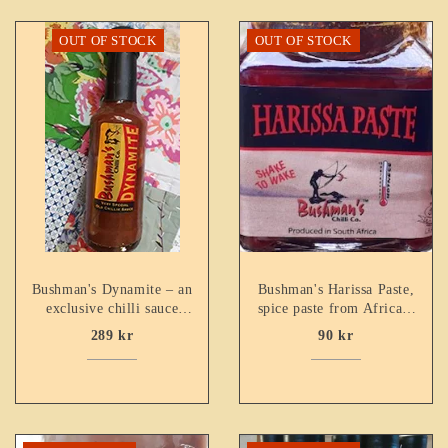
OUT OF STOCK
OUT OF STOCK
Bushman's Dynamite – an
Bushman's Harissa Paste,
exclusive chilli sauce
spice paste from Africa –
with dark chocolate
Heat index 4
289
kr
90
kr