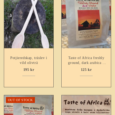
Potjieredskap, träslev i
Taste of Africa freshly
vild olivträ
ground, dark arabica –
250g
195
kr
125
kr
OUT OF STOCK