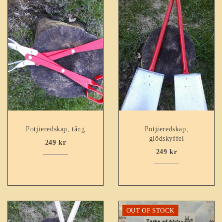
Potjieredskap, tång
Potjieredskap,
glödskyffel
249
kr
249
kr
OUT OF STOCK