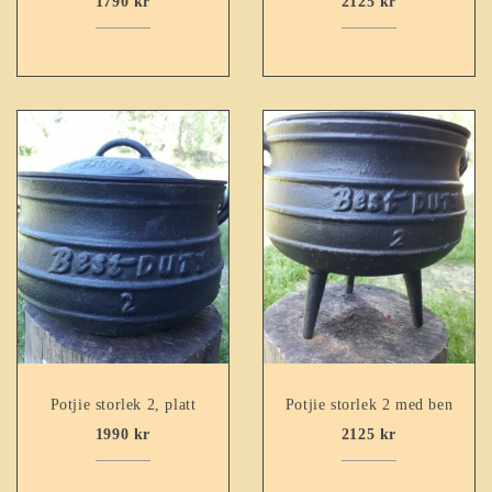
1790
kr
2125
kr
Potjie storlek 2, platt
Potjie storlek 2 med ben
1990
kr
2125
kr