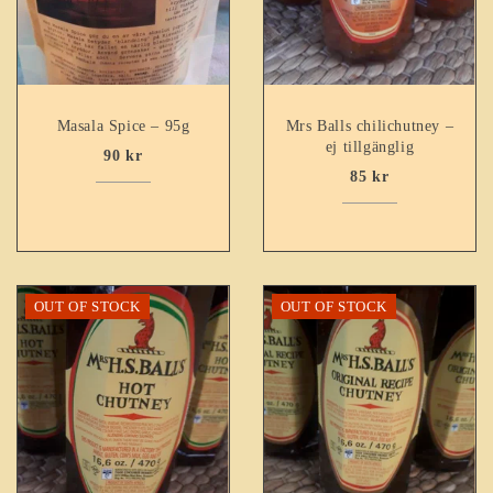
Masala Spice – 95g
Mrs Balls chilichutney –
ej tillgänglig
90
kr
85
kr
OUT OF STOCK
OUT OF STOCK