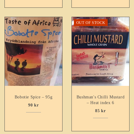
OUT OF STOCK
Bobotie Spice – 95g
Bushman's Chilli Mustard
– Heat index 6
90
kr
85
kr