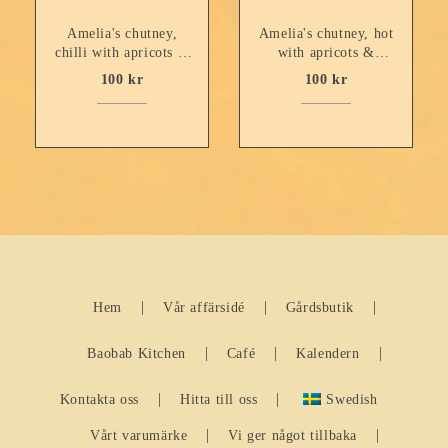
Amelia's chutney,
Amelia's chutney, hot
chilli with apricots &
with apricots &
peaches – 260ml
peaches – 260ml
100
kr
100
kr
Hem
Vår affärsidé
Gårdsbutik
Baobab Kitchen
Café
Kalendern
Kontakta oss
Hitta till oss
Swedish
Vårt varumärke
Vi ger något tillbaka