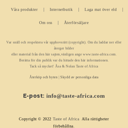
Våra produkter
Internetbutik
Laga mat över eld
Om oss
Återförsäljare
Var snäll och respektera vår upphovsrätt (copyright). Om du laddar ner eller
återger bilder
eller material från den här sajten,vänligen ange www.taste-africa.com.
Berätta för din publik var du hittade den här informationen.
Tack så mycket! Åsa & Nolan Taste of Africa
Återköp och byten
|
Skydd av personliga data
info@taste-africa.com
E-post:
Copyright © 2022
Taste of Africa
.
Alla rättigheter
förbehållna.