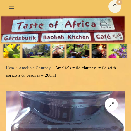
0
Hem
Amelia's Chutney
Amelia's mild chutney, mild with
apricots & peaches – 260ml