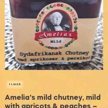
I LAGER
Amelia's mild chutney, mild
with apricots & peaches –