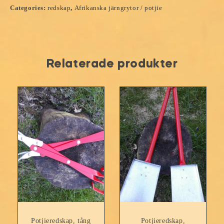
Categories:
redskap
,
Afrikanska järngrytor / potjie
Relaterade produkter
Potjieredskap, tång
Potjieredskap,