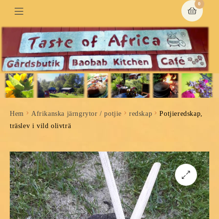
0
Hem
Afrikanska järngrytor / potjie
redskap
Potjieredskap,
träslev i vild olivträ